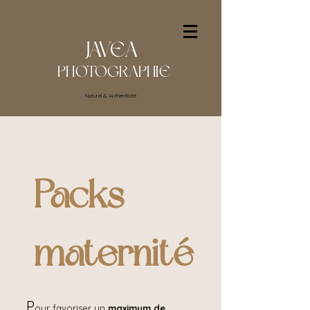
JAVEA
PHOTOGRAPHIE
Naturel & Authenticité
Packs
maternité
P
our favoriser un
maximum de