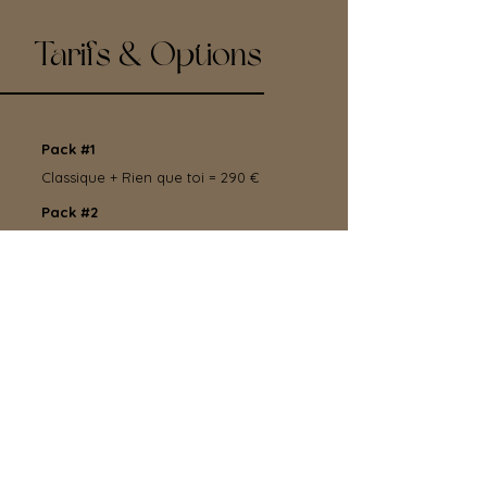
Tarifs & Options
Pack #1
Classique + Rien que toi = 290 €
Pack #2
Classique + Nous = 330 €
Pack #3
Intimiste + Rien que toi = 315 €
Pack #4
Intimiste + Nous = 360 €
Pack #5
En t'attendant +Bienvenu = 640 €